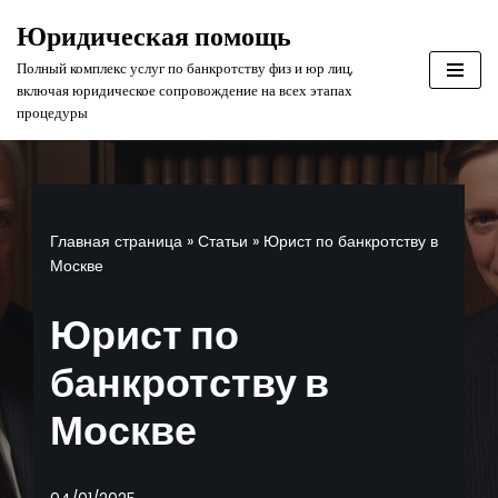
Юридическая помощь
Перейти
Полный комплекс услуг по банкротству физ и юр лиц,
к
включая юридическое сопровождение на всех этапах
содержимому
процедуры
Главная страница
»
Статьи
»
Юрист по банкротству в
Москве
Юрист по
банкротству в
Москве