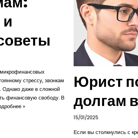
мам:
 и
 советы
в микрофинансовых
Юрист п
тоянному стрессу, звонкам
. Однако даже в сложной
долгам 
ть финансовую свободу. В
одробнее »
15/01/2025
Если вы столкнулись с к