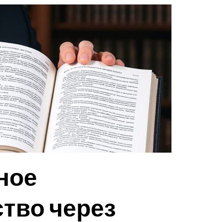
ное
тво через