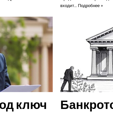
входит…
Подробнее »
од ключ
Банкрот