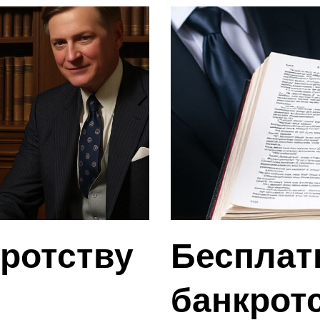
кротству
Бесплат
банкротс