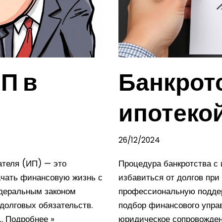
П в
Банкрот
ипотекой
26/12/2024
ателя (ИП) — это
Процедура банкротства с 
ачать финансовую жизнь с
избавиться от долгов при
едеральным законом
профессиональную поддер
долговых обязательств.
подбор финансового упра
и…
Подробнее »
юридическое сопровожде