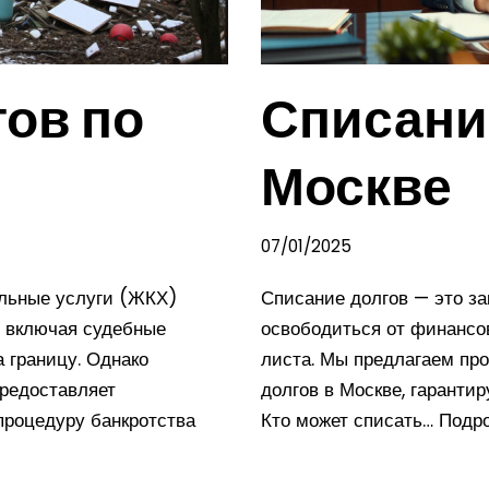
ов по
Списани
Москве
07/01/2025
льные услуги (ЖКХ)
Списание долгов — это з
, включая судебные
освободиться от финансов
а границу. Однако
листа. Мы предлагаем пр
редоставляет
долгов в Москве, гарантир
процедуру банкротства
Кто может списать…
Подро